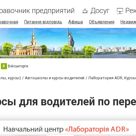
равочник предприятий
Досуг
Ре
равочная
Питання-відповідь
Афиша
Объявления
Недвиж
В
Військторги
олы, курсы)
Автошколы и курсы водителей
Лаборатория ADR, Курсы
рсы для водителей по пере