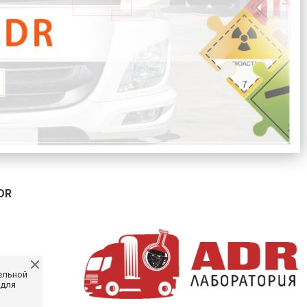
DR
ельной
 для