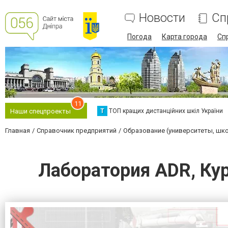
Новости
Сп
Погода
Карта города
Сп
11
Т
ТОП кращих дистанційних шкіл України
Наши спецпроекты
Главная
Справочник предприятий
Образование (университеты, шк
Лаборатория ADR, Ку